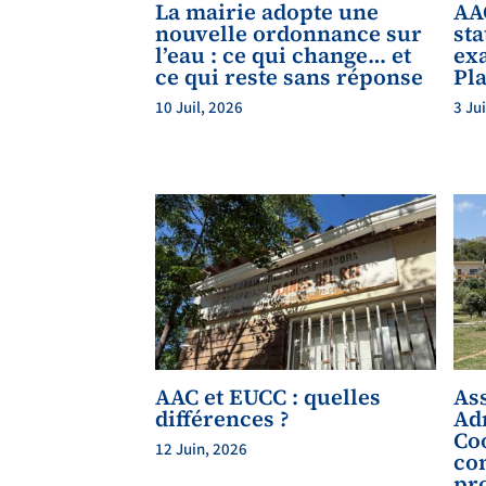
La mairie adopte une
AAC
nouvelle ordonnance sur
sta
l’eau : ce qui change… et
ex
ce qui reste sans réponse
Pla
10 Juil, 2026
3 Ju
AAC et EUCC : quelles
As
différences ?
Ad
Co
12 Juin, 2026
co
pr