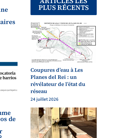
ARTICLES LES
PLUS RÉCENTS
une
taires
Coupures d’eau à Les
Planes del Rei : un
révélateur de l’état du
réseau
24 juillet 2026
mme
ros de
r
?