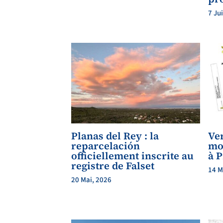
7 Ju
Planas del Rey : la
Ve
reparcelación
mod
officiellement inscrite au
à P
registre de Falset
14 M
20 Mai, 2026