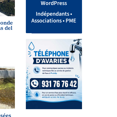
WordPress
Indépendants •
Associations • PME
conde
as del
usées