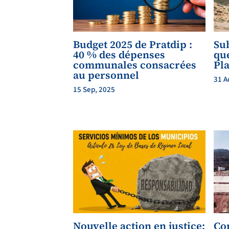
Budget 2025 de Pratdip :
Su
40 % des dépenses
qu
communales consacrées
Pla
au personnel
31 A
15 Sep, 2025
Nouvelle action en justice:
Co