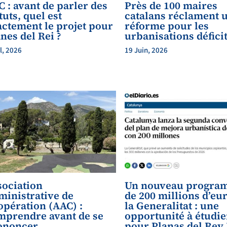
 : avant de parler des
Près de 100 maires
tuts, quel est
catalans réclament 
actement le projet pour
réforme pour les
nes del Rei ?
urbanisations défici
il, 2026
19 Juin, 2026
sociation
Un nouveau progra
ministrative de
de 200 millions d’eu
opération (AAC) :
la Generalitat : une
mprendre avant de se
opportunité à étudie
ononcer
pour Planas del Rey 