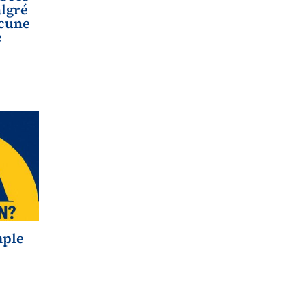
algré
ucune
e
mple