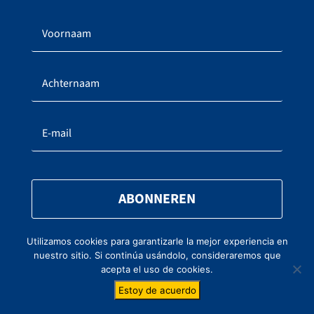
ABONNEREN
Utilizamos cookies para garantizarle la mejor experiencia en
nuestro sitio. Si continúa usándolo, consideraremos que
Door op “Verzenden” te klikken, stem je in met de
acepta el uso de cookies.
verwerking van je persoonlijke gegevens in
overeenstemming met het vertrouwelijkheidsbeleid
Estoy de acuerdo
waarvan je kennis heeft genomen en dat je zonder
voorbehoud aanvaardt.
Lees meer over het