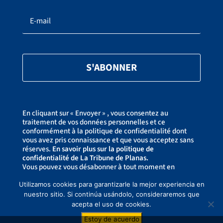
S'ABONNER
En cliquant sur « Envoyer » , vous consentez au
traitement de vos données personnelles et ce
conformément à la politique de confidentialité dont
vous avez pris connaissance et que vous acceptez sans
réserves.
En savoir plus sur la politique de
confidentialité de La Tribune de Planas.
Vous pouvez vous désabonner à tout moment en
cliquant sur le lien dans le bas de page de nos
newsletter.
Utilizamos cookies para garantizarle la mejor experiencia en
nuestro sitio. Si continúa usándolo, consideraremos que
acepta el uso de cookies.
Copyright ©2021-2026 La Tribune de Planas –
Politique de confidentialité
– Créé
Estoy de acuerdo
par
CREAWEBSITE
– Ce site est protégé par reCAPTCHA et Google
Politique de