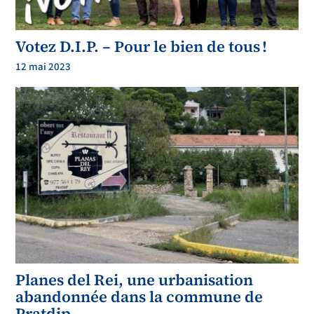
BLOC ADMINISTRACIÓ
Import
assessorament jurídic
10.000,00 €
TOTAL ADMINISTRACIÓ
10.000,00 €
BLOC MANTENIMENT
Import
Votez D.I.P. – Pour le bien de tous !
Enllumenat
Deute consum
1.50
0,00 €
consum elèctric
8.000,00 €
12 mai 2023
Material enllumenat
1.000,00 €
Total enllumenat
10.500,00 €
parcs i jardins
externalització servei
12.000,00 €
total
parcs i jardins
12.000,00 €
manteniment carrers
arranjaments urgents
2.000,00 €
total carrers
2.000,00 €
clave
gueram
clavegueram
12.000,00 €
total cla
vegueram
12.000,00 €
vehicles i combustibles
combustibles
800,00 €
reparacio vehicles
1.700,00 €
total vehicles i combustibles
2.500,00 €
TOTAL BLO
C MANTENIMENT
39.000,00 €
BLOC IMPREVISTOS
Import
imprevisots
15.000,00 €
TOTAL IMPREVISTOS
15.000,00 €
TOTAL PRESSUPOST
103.000,00 €
-
Planes del Rei, une urbanisation
abandonnée dans la commune de
Pratdip