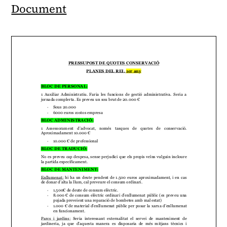
Document
PRESSUPOST DE QUOTES
CONSERVACIÓ
PLANES DEL REI.
1er any
BLOC DE P
ERSONAL:
1 Auxiliar
Administratiu
. Faria les f
uncions de gestió administrativa
. Seria a
jornada complerta. E
s preveu un sou brut de 20.000
€
Sous
20.000
-
6000 euros costos empresa
-
BLOC A
DMINISTRA
CIÓ:
1
Assessorament d
’adv
ocat, només ta
sques
de quotes d
e conservació
.
Aproximadament 10.000 €
10.000 € de professional
-
BLO
C DE TRADUCIÓ
:
No es preveu cap desp
esa,
sense perjudici que els propis veïns
vulguin incloure
la partida específicament.
BLOC DE MANTEN
IMENT
:
Enllumenat:
hi ha un deute pendent de 1.500 euros
aproxim
adament, i en cas
de donar d’alta la llum, cal preveure el consum
ordinari.
1.5
00€ de deute de consum el
èctric.
-
8.000 € de consum elèctric ordinari d’enllumenat públic (es pre
veu una
-
pujada preveient una rep
aració de bo
mbetes amb mal est
at)
1.000 €
de material d
’enllumenat públic per posar
la xarxa d’enllumenat
-
en funcionament.
Parcs i j
ardins:
Seria interessant externalitat
el servei de manteniment de
jardineria, ja que
d’aq
uest
a manera
es
disposaria de m
és mitjans
tècnics i