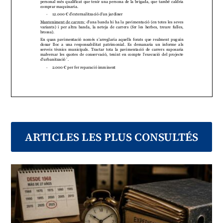
personal més qualificat que tenir una persona de la brigada
, que també caldria
comprar maquinaria.
12.000
€ d
’externalització d
’un jardiner
-
Manteniment de carrers:
d’una ban
da hi ha la pavimentació (en t
otes les seves
variants) i per altra banda, la n
eteja de carrers
(fer l
es her
bes, treure fulles,
bro
ssa)
.
En quan pavimentació només s
’arreglaria aquells for
ats que realment puguin
donar lloc a una responsabili
tat patrimonial.
Es de
manaria un
informe al
s
serveis tècnics municipals. Tractar
tota la pavimentació de carrers suposaria
malversar les qu
otes de conservació
, tenint en
compte l
’execució del projecte
d’urbanització
́.
2.000 €
per
fer reparació imminen
t
-
Per
la n
eteja del
s carrers, es considera que el més id
oni seria tenir u
na persona
de
brigada a mitja jo
rnada. La neteja
de carrers no inclou
treure la brossa que
ARTICLES LES PLUS CONSULTÉS
els particulars deixen al carrer.
10.000 euros sou
brut mi
tja
jornada
-
3.000 euros costos empresa.
-
Clavegueram
: es preveu un
import orientatiu per tractar els em
bossaments de
les instal·lacions
de
clavegueram
, que moltes vegades també suposa realitzar
el
reparament que ha causat l
’embossament.
12
.000 € de clave
gueram.
-
Aigua potable:
actualm
ent gestionada per Comaigua. L’Ajuntament ja està
assumint les reparacions
extraordinàries
d’aquesta instal
·lació.
Dep
urador
a: s’
est
an fent tràmits amb l
’ACA
; continuarà sense funcionar, i els
tràmi
ts amb l
’ACA suposen l
’accep
tació per part d’
aque
st organisme la parada
actual de la depuradora.
Vehicles
i co
mbustibles
: assumir una part proporcional de la utilització
dels
vehicles
munici
pals.
2.500 €
reparació i com
bustibles.
-