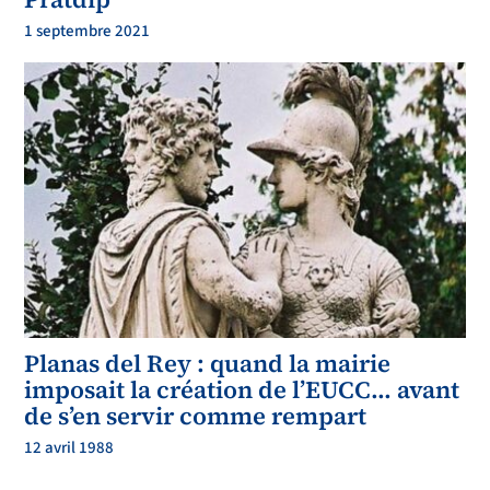
1 septembre 2021
ESTATUTOS DE LA ASOCIACIÓN ADMINISTRATIVA DE COOPERACIÓN
DEL
PAU
-4, URBANITZACIÓ PLANES DEL REI, DE
PRATDIP
TÍTULO PRIMERO.-
DISPOSICIONES GENERALES
Artículo 1.
- Denominación
1.- La entidad se denominará “
Asociació
n Administrativa de Cooperació
n del
PAU-
4 Planes del Rei
”.
2.- Se constituye la presente Asociación Administrativa
de Cooperación para el
impulso y tramitación de los instrumentos de gestión del
Polígono de Actuación
urbanística (PAU) 4, Planes del Rei, delimitado por el Plan de Ordenación
Urbanística Municipal
de
Pratdip
(en adelante, el “POUM”
) aprobado
definitivamente
por
resolución de la Consejerí
a del
Territori
o y Sostenibilidad
de
la Generalitat de Catalunya de
fecha
23 de julio de 2009, texto publicado en el
D.O.G.C. núm. 5563
de
9 de febrero de 2010, a los efectos de su ejecutividad
,
de acuerdo con lo previsto en el artículo 123 del Decreto Legislativo 1/2010, de
3 de agosto, por el que se aprueba el Texto Refundido de la Ley de Urbanismo
de Cataluña (“Ley de Urbanismo”) y 196 del
Decreto 305/2006, de 18 de julio,
por el que se aprueba el Reglamento de la Ley de Urbanismo (“Reglamento de
la Ley de Urbanismo”)
.
3.- La Asociación Administrativa de Cooperación se regirá por lo dispuesto en su
escritura fundacional y en los presentes
Estatutos
que forman parte integrante
de la misma y, en defecto de éstos, por la Ley de Urbanismo y el Reglamento de
la Ley de Urbanismo y las disposiciones relativas al funcionamiento de los
órganos administrativos colegiados contenidas en la legislación
de régimen
Planas del Rey : quand la mairie
jurídico de las administraciones públicas y del procedimiento administrativo
común y demás
disposiciones vigentes.
imposait la création de l’EUCC… avant
de s’en servir comme rempart
Artículo 2.
- Naturaleza
1.- La Asociación Administrativa de Cooperación, en su calidad de entidad
urbanística colaboradora, tendrá plena capacidad jurídica y de obrar,
carácter
12 avril 1988
jurídico administrativo y adquirirá personalidad jurídica desde su inscripción en
el Registro de Entidades Urbanísticas Colaboradoras
de la Dirección General de
Urbanismo de la Generalitat de Catalunya, sin perjuicio de que las actuaciones
llevadas a cabo por la Asociación Administrativa de Cooperación con