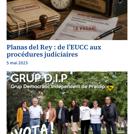
BLOC IMPREVISTOS:
El bloc d
’imprevistos està enfo
cat a donar s
upor
t al bloc de manteniment,
principalment, per si la p
revisió que s
’ha realitzat esdevé
insuficient
, o alguna
situació d’
emergència o clim
atològica o de qu
alsevol altre tipus suposa una
despesa
extraordinària
.
15.000 €
-
Planas del Rey : de l’EUCC aux
procédures judiciaires
5 mai 2023
PRESSUPOS
T CONSERVACIÓ PLANES DEL REI 1ER ANY
BLOC PERSONAL
Import
Auxiliar adminsitratiu
20.000,00 €
Brigada 1/2 jornada
10.000,00 €
Costos empresa
9.000,00 €
TOTAL PERSONAL
39.000,00 €