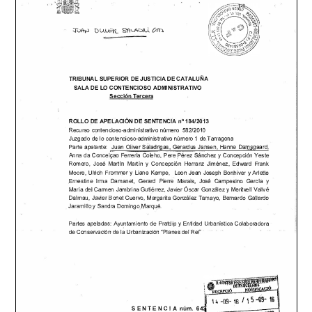
TRIBUNAL
SUPERIOR
DE JUSTICIA
DE CATALUNA
SALA
DE LO CONTENCIOSO
ADMINISTRATIVO
Secci6n
Tercera
°
ROLLO
DE APELACIÔN
DE SENTENCIA
n
184/2013
Recurso
contencioso-administrativo
nûmero
582/2010
Juzgado
de
lo contencioso-administrativo
nûmero
1 de
Tarragona
Parte
apelante:
Juan
Oliver
Saladrigas,
Gerardus
Jansen,
Hanne
Damsgaard,
Anna
da
Conceiçao
Ferreria
Coleho,
Pere
.Pérez
Sanchez
y Concepci6n
Yeste
Romero,
José
Martin
Martin
y Concepcién
Herranz
Jiménez,
Edward
Frank
Moore,
Ulrich
Frommer
y Liane
Kempe,
Leon
Jean
Joseph
Bonhiver
y Arlette
.Ernestine
Irma
Damanet,
Gerard
Pierre
Marais,
José
Campesino
Garcia
y
Maria
del
Carmen
Jambrina
Gutiérrez,
Javier
Ôscar
Gonzalez
y Meritxell
Vallvé
Dalmau,
Javier
Bonet
Cuervo,
Margarita
Gonzalez
Tamayo,
Bernardo
Gallardo
Jaramillo
y Sandra
Domingo
.Marqué.
Partes
apeladas:
Ayuntamiento
de
Pratdip
y Entidad
Urbanistica
Colaboradora
de
Coriservacién
de
la Urbanizaci6n
"Planes
del
Rei"
s
c
ENTE N
I A num. 64.!L---:----;--;;;:;mii;iiï'\