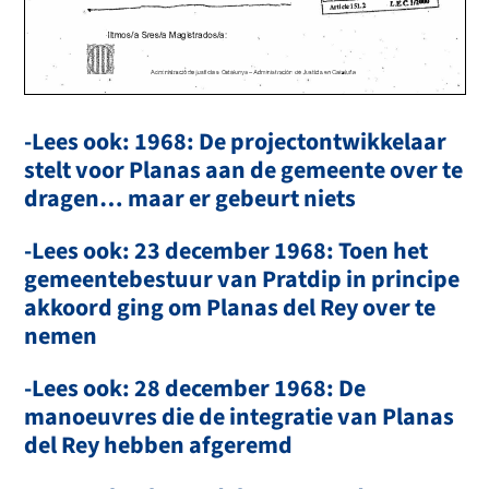
· L.E,C,1/20il0
151.l
Article
--------------------'
· lltmos/a
Sres/a
Magistrados/a:
Adr,1!r.istraci6
de justiC!a
a Cata1unya
- Aclmir.istrad6r
de .Justicla
en Catah.:fta
-Lees ook: 1968: De projectontwikkelaar
2/8
stelt voor Planas aan de gemeente over te
D.
Manuel
Taboas
Bentanachs
dragen… maar er gebeurt niets
Dfia.
Isabel
Hernandez
Pascual
D.
Héctor
Garda
Morago
Barœlona,
veintiuno
de
julio
de
dos
mil
dieciséis.
-Lees ook: 23 december 1968: Toen het
Visto
por
la
Secci6n
Tercera
de
la
Sala
de
lo
Contencioso
Administrativo
gemeentebestuur van Pratdip in principe
del
Tribunal
Superior
de
Justicia
de
Catalufia,
el
rollo
apelaci6n
arriba
expresado,
seguido
a
instancia
de
D.
Juan
Oliver
Saladrigas,
D.
Gerardus
akkoord ging om Planas del Rey over te
Jansen,
Dfia.
Hanne
Damsgaard,
Dfia.
Anna
da
Conceiçao
Ferreria
Coleho,
D.
Pere
Pérez
Sanchez
y Dfia.
Concepci6n
Yeste
Romero,
D.
José
Martfn
Martin
nemen
y
Dfia.
Concepci6n
Herranz
Jiménez,
D.
Edward
Frank
Moore,
D.
Ulrich
Frommer
y
Liane
Kempe,
D.
Leon
Jean
Joseph.
Bonhiver
y
Dfia.
Arlette
Ernestine
Irma
Damanet,
D.
Gerard
Pierre
Marais,
D.
José
Campesino
Garcia
y
Dfia.
Maria
del
Carmen
Jambrina
Gutiérrez,
D.
Javier
ôscar
Gonzalez
y Dfia.
-Lees ook: 28 december 1968: De
Merîtxell Vallvé Dalmau,
D.
Javie_r
Bonet
Cuervo,
Dfia.
Margarita
Gonzalez
Tamayo,
Bernardino
Gallardo
Jararnillo
y Dfia.
Sandra
Domingo
Marquez,
en
su
cualidad
de
parte
apelante,
representada
por
el
procurador
D.
Faustino
manoeuvres die de integratie van Planas
lgualador
Pe<:o;
siendo
partes
apeladas
el
Ayuntamiento
de
Pratdip,
representado
por
el
procurador
D.
Jordi
Bassedas
Ballûs,
y
la
Entidad
del Rey hebben afgeremd
Urbanfstica
Colaboradora
de
Conservaci6n
de
la
Urbanizaci6n
"Planes
del
Rei",
representada
por
el
procurador
D.
José
Ignacio Gramunt Suarez.
En
la
tramitaci6n
de
los
presentes
autos
se
han
observado
las