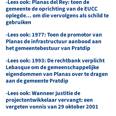
-Lees ook: Planas del Rey: toen de
préscripciones
legales,
siendo
Ponente
la
lima
Sra.
Magistrada
Dona
Isabel
Hernandez
Pascual.
gemeente de oprichting van de EUCC
ANTECEDENTES
DE HECHO
oplegde… om die vervolgens als schild te
1
°
.-
Por
el
Juzgado
de
lo
Contencioso
Administrativo
nûmero
1
de
gebruiken
Tarragona
y
en
los
autos
de
recurso
ordinario
nûmero
582/2010,
se
dict6
Sentencia
de
fecha
26
de
marzo
de
2013,
con
el
n
130,
cuyo
Fallo
es
del
°
siguiente
tenor
literai:
-Lees ook: 1977: Toen de promotor van
la
"1.- lnadmitir
el presente
recurso
en lo relativo
a las pretensiones
de
la
actora
de nulidad
de los acuerdos
adoptados
por
Entidad
Urbanfstica
Planas de infrastructuur aanbood aan
Co/aboradora
de Conservaciô,n
Planes
del Rey,
contenidas
en el punto
2 del .
het gemeentebestuur van Pratdip
.À.dmiriistrad6
cle justrcia
a Cata!unya
- fa,drr:lnistraci6n
de JtJsticia·
en Gata!urÎa
-Lees ook: 1993: De rechtbank verplicht
Lebasque om de gemeenschappelijke
eigendommen van Planas over te dragen
aan de gemeente Pratdip
-Lees ook: Wanneer justitie de
projectontwikkelaar vervangt: een
vergeten vonnis van 29 oktober 2001