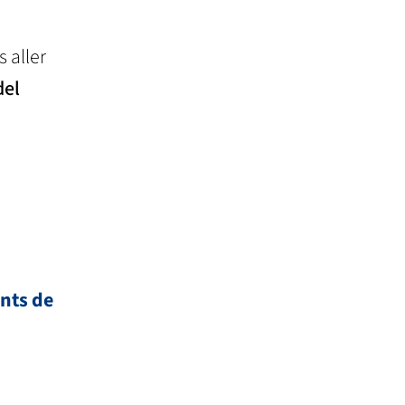
 aller
del
ants de