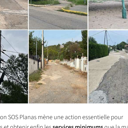
tion SOS Planas mène une action essentielle pour
s et obtenir enfin les
services minimums
que la ma