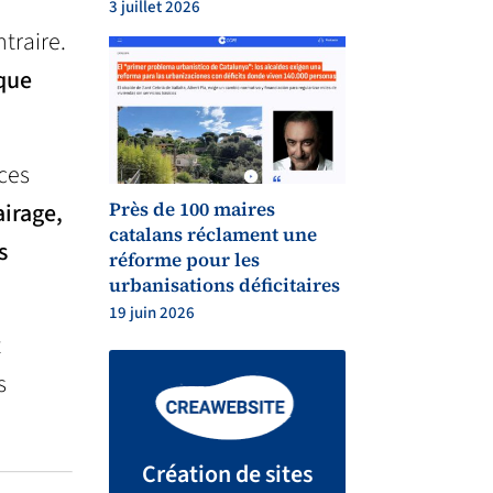
3 juillet 2026
traire.
ique
ices
Près de 100 maires
airage,
catalans réclament une
s
réforme pour les
urbanisations déficitaires
19 juin 2026
t
s
Création de sites