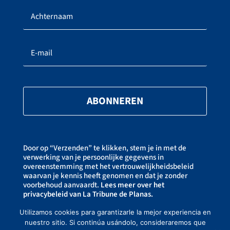
ABONNEREN
Door op “Verzenden” te klikken, stem je in met de
verwerking van je persoonlijke gegevens in
overeenstemming met het vertrouwelijkheidsbeleid
waarvan je kennis heeft genomen en dat je zonder
voorbehoud aanvaardt.
Lees meer over het
privacybeleid van La Tribune de Planas.
Je kunt je op elk moment uitschrijven door op de link
onderaan onze nieuwsbrieven te klikken.
Utilizamos cookies para garantizarle la mejor experiencia en
nuestro sitio. Si continúa usándolo, consideraremos que