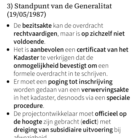
3) Standpunt van de Generalitat
(19/05/1987)
De
bezitsakte
kan de overdracht
rechtvaardigen
, maar is
op zichzelf niet
voldoende
.
Het is
aanbevolen
een
certificaat van het
Kadaster
te verkrijgen dat de
onmogelijkheid bevestigt om
een
formele overdracht in te schrijven.
Er moet een
poging tot inschrijving
worden gedaan van een
verwervingsakte
in het kadaster, desnoods via een
speciale
procedure
.
De projectontwikkelaar moet
officieel op
de hoogte
zijn gebracht (
edict
) met
dreiging van subsidiaire uitvoering
bij
afwezigheid.