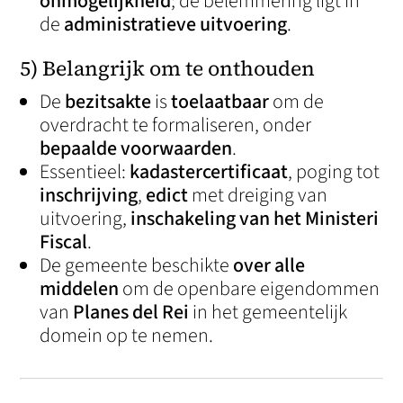
onmogelijkheid
; de belemmering ligt in
de
administratieve uitvoering
.
5) Belangrijk om te onthouden
De
bezitsakte
is
toelaatbaar
om de
overdracht te formaliseren, onder
bepaalde voorwaarden
.
Essentieel:
kadastercertificaat
, poging tot
inschrijving
,
edict
met dreiging van
uitvoering,
inschakeling van het Ministeri
Fiscal
.
De gemeente beschikte
over alle
middelen
om de openbare eigendommen
van
Planes del Rei
in het gemeentelijk
domein op te nemen.