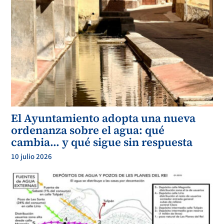
càrregues urbanístiques, que resultin de l’execució de les obres d’urbanització, contingudes
del compte de liquidació provisional del projecte de reparcel·lació.
En l’actualitat hi ha constituïda una Entitat Urbanística Col·laboradora per a la Conservació
de la Urbanització Planes del Rei. És aquesta entitat la que gestiona totes les tasques de
manteniment, conservació i el repartiment de les despeses entre els propietaris en base a uns
percentatges de participació provinents de documentació història dels inicis de la
urbanització. Aquests percentatges utilitzats, són calculats en relació a la superfície de sòl de
cada parcel·la i en molts casos, no s’ajusten plenament a la realitat dels seus límits i per tant a
les seves superfícies. És per aquest motiu que el 2n Text refós del Projecte de reparcel·lació
que ara es modifica va fixar els percentatges de participació de cada parcel·la en base a
l’aixecament topogràfic realitzat i per tant en base als seus límits reals.”
El texto subrayado dice que existe activo una EUC, LO CUAL ES FALSO. La Sentencia del
El Ayuntamiento adopta una nueva
TSJ de Cataluña, recurso 184/2013, de fecha 21 de julio de 2016 confirmaba el fallo de
primera instancia por el cual declaraba la disolución de la EUC. Adjuntamos sentencia de
ordenanza sobre el agua: qué
documento nº 7.
En la página 10 de la Modificación del 2º texto refundido del Proyecto de Reparcelación
cambia… y qué sigue sin respuesta
Económica del Polígono de Actuación PAU 4 se dice textualmente
10 julio 2026
Tampoco es cierto lo que se dice respecto de la cesión de zonas verdes y viales, ya que si han