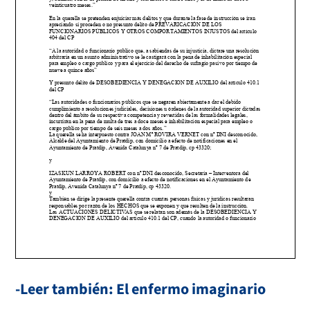
veinticuatro meses.”
En la querella se pretenden enjuiciar más delitos y que durante la fase de instrucción se iran
apreciando si proceden o no presunto delito de PREVARICACIÓN DE LOS
FUNCIONARIOS PÚBLICOS Y OTROS COMPORTAMIENTOS INJUSTOS del artículo
404 del CP
“A la autoridad o funcionario público que, a sabiendas de su injusticia, dictare una resolución
arbitraria en un asunto administrativo se le castigará con la pena de inhabilitación especial
para empleo o cargo público y para el ejercicio del derecho de sufragio pasivo por tiempo de
nueve a quince años”
Y presunto delito de DESOBEDIENCIA Y DENEGACION DE AUXILIO del artículo 410.1
del CP
“Las autoridades o funcionarios públicos que se negaren abiertamente a dar el debido
cumplimiento a resoluciones judiciales, decisiones u órdenes de la autoridad superior dictadas
dentro del ámbito de su respectiva competencia y revestidas de las formalidades legales,
incurrirán en la pena de multa de tres a doce meses e inhabilitación especial para empleo o
cargo público por tiempo de seis meses a dos años.”
La querella se ha interpuesto contra JOAN Mª ROVIRA VERNET con nº DNI desconocido,
Alcalde del Ayuntamiento de Pratdip, con domicilio a efecto de notificaciones en el
Ayuntamiento de Pratdip, Avenida Catalunya nº 7 de Pratdip, cp 43320;
y
IZASKUN LARROYA ROBERT con nº DNI desconocido, Secretaria – Interventora del
Ayuntamiento de Pratdip, con domicilio a efecto de notificaciones en el Ayuntamiento de
Pratdip, Avenida Catalunya nº 7 de Pratdip, cp 43320.
y
También se dirige la presente querella contra cuantas personas físicas y jurídicas resultaran
responsables por razón de los HECHOS que se exponen y que resulten de la instrucción.
Las ACTUACIONES DELICTIVAS que se relatan son además de la DESOBEDIENCIA Y
DENEGACION DE AUXILIO del artículo 410.1 del CP, cuando la autoridad o funcionario
-Leer también: El enfermo imaginario
público se niega abiertamente a dar el debido cumplimiento a resoluciones judiciales,
decisiones u órdenes de la autoridad superior dictadas dentro del ámbito de su respectiva
competencia y revestidas de las formalidades legales. Siendo esta una tónica continuada en el