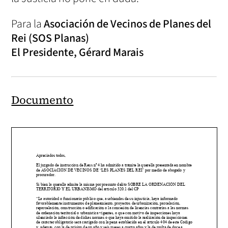
Para la
Asociación de Vecinos de Planes del
Rei (SOS Planas)
El Presidente, Gérard Marais
Documento
Apreciados todos,
El juzgado de instrucción de Reus nº 4 ha admitido a trámite la querella presentada en nombre
de ASOCIACIÓN DE VECINOS DE “LES PLANES DEL REI” por medio de abogado y
procurador.
Si bien la querella admite la misma por presunto delito SOBRE LA ORDENACIÓN DEL
TERRITORIO Y EL URBANISMO del artículo 320.1 del CP
“La autoridad o funcionario público que, a sabiendas de su injusticia, haya informado
favorablemente instrumentos de planeamiento, proyectos de urbanización, parcelación,
reparcelación, construcción o edificación o la concesión de licencias contrarias a las normas
de ordenación territorial o urbanística vigentes, o que con motivo de inspecciones haya
silenciado la infracción de dichas normas o que haya omitido la realización de inspecciones
de carácter obligatorio será castigado con la pena establecida en el artículo 404 de este Código
y, además, con la de prisión de un año y seis meses a cuatro años y la de multa de doce a