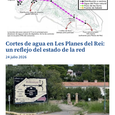
sido materializados y cedidos. Documento nº 6.
El Ayuntamiento en un informe de fecha 31 de marzo de 2021, dice que la EUC ya no está
operativa (punto 5), y que las obras ya están recepcionadas, piscina, zonas verdes (punto 6),
con una finca TOTALMENTE CONSOLIDADA, SIN QUE SE PREVEAN OTRAS OBRAS
QUE LAS DE MANTENIMIENTO ESTTRICTO.
El punto 7, dice que el equipamiento público está en funcionamiento desde hace décadas, y
que los propietarios ya han cumplido con sus obligaciones de cesión, donde el espacio cecido
es plenamente operativo y en correctas condiciones.
Informe que adjunto de DOCUMENTO Nº 13.
Cortes de agua en Les Planes del Rei:
un reflejo del estado de la red
24 julio 2026
En la página 20 de la Modificación del 2º texto refundido del Proyecto de Reparcelación
Económica del Polígono de Actuación PAU 4 (DOCUMENTO Nº 10) se presenta el siguiente
cuadro que dice textualmente;