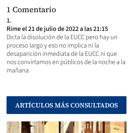
Ayuntamiento de Pratdip, es decir todas las sentencias favorables a nivel particular y
asociación contra el Ayuntamiento, porque, y es por esto que la querella se admite, porque el
1 Comentario
Ayuntamiento de Pratdip lleva desde 2012 intentando reurbanizar la urbanización a través de
un proyecto de reparcelación que siempre ha sido objeto de recursos y desestimada su
inscripción por el Registro de la Propiedad de Falset. Siendo la última publicación en el
Boletín Oficial de la Provincia de Tarragona en fecha 14 de diciembre de 2021 el PAU 4
Urbanización Planas del Rei la Modificación del 2º texto refundido del Proyecto de
Reparcelación Económica del Polígono de Actuación PAU 4 (DOCUMENTO Nº 10) de la
Urbanización Planas del Rei, el cual deriva de un Texto Refundido de fecha diciembre de
Rime
el 21 de julio de 2022 a las 21:15
2017.
Adjuntando de DOCUMENTO Nº 11 anuncio de la publicación en el BOP.
Dicta la disolución de la EUCC pero hay un
Sobre este proyecto de reparcelación económica cabe destacar varias irregularidades de tipo
urbanístico:
proceso largo y eso no implica ni la
Abierto el trámite para realizar alegaciones individuales (30 días) no consta que ningún
propietario de la urbanización de Planas de Rei haya recibido las cartas individuales como la
Ley ampara, por cuanto el Ayuntamiento de Pratdip no las ha enviado. Por ello este Texto
desaparición inmediata de la EUCC ni que
Refundido está actuando contrariamente al TRLUC.
Las cartas individuales salieron en fecha 12 de enero de 2022. Adjuntando una a modo de
ejemplo como DOCUMENTO Nº 12.
nos convirtamos en públicos de la noche a la
mañana
ARTÍCULOS MÁS CONSULTADOS
La página 8 del Modificación del 2º texto refundido del Proyecto de Reparcelación
Económica del Polígono de Actuación PAU 4 dice textualmente:
“3. OBJECTE DE LA PRESENT MODIFICACIÓ
L’objectiu del 2n Text refós del Projecte de reparcel·lació que ara es modifica es confirmar a
favor de les persones propietàries la titularitat de les seves finques i distribuir entre els
propietaris l’aprofitament urbanístic que fixa el planejament vigent a més de repartir les